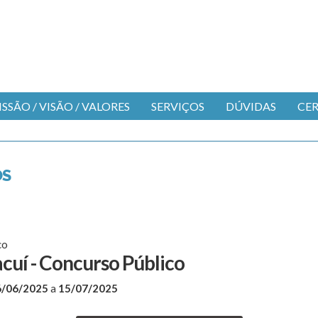
SSÃO / VISÃO / VALORES
SERVIÇOS
DÚVIDAS
CE
OS
co
acuí - Concurso Público
6/06/2025
a
15/07/2025