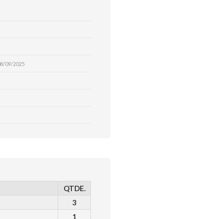
8/09/2025
QTDE.
3
1