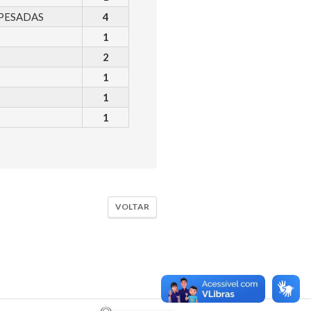
PESADAS
4
1
2
1
1
1
VOLTAR