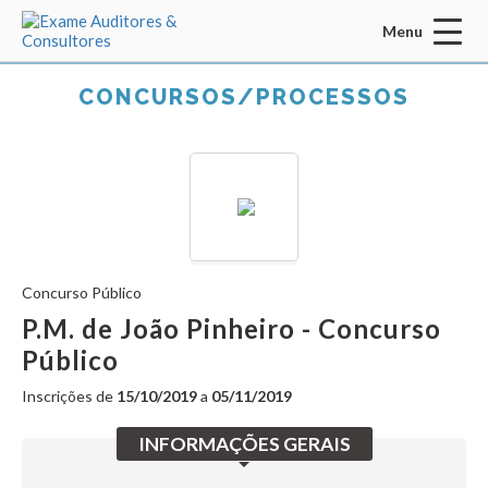
Menu
Acessar Área do Candidato:
CONCURSOS/PROCESSOS
ENTRAR
Concurso Público
Esqueci a senha
CADASTRO
P.M. de João Pinheiro - Concurso
Público
INÍCIO
Inscrições de
15/10/2019
a
05/11/2019
QUEM SOMOS
INFORMAÇÕES GERAIS
MISSÃO / VISÃO / VALORES