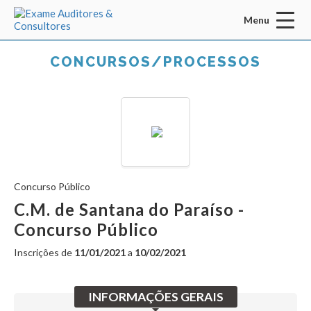
Menu
Acessar Área do Candidato:
CONCURSOS/PROCESSOS
ENTRAR
Concurso Público
Esqueci a senha
CADASTRO
C.M. de Santana do Paraíso -
Concurso Público
INÍCIO
Inscrições de
11/01/2021
a
10/02/2021
QUEM SOMOS
MISSÃO / VISÃO / VALORES
INFORMAÇÕES GERAIS