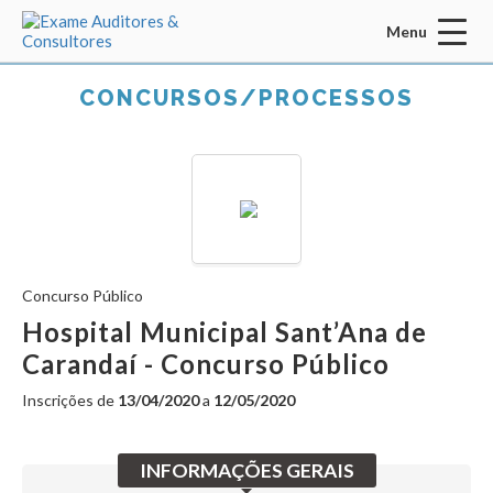
Menu
Acessar Área do Candidato:
CONCURSOS/PROCESSOS
ENTRAR
Concurso Público
Esqueci a senha
CADASTRO
Hospital Municipal Sant’Ana de
Carandaí - Concurso Público
INÍCIO
Inscrições de
13/04/2020
a
12/05/2020
QUEM SOMOS
MISSÃO / VISÃO / VALORES
INFORMAÇÕES GERAIS