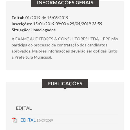
INFORMAÇÕES GERAIS
SERVIÇOS
DÚVIDAS
Edital:
01/2019 de
15/03/2019
Inscrições:
15/04/2019 09:00 a 29/04/2019 23:59
CERTIFICADO
Situação:
Homologados
A EXAME AUDITORES & CONSULTORES LTDA – EPP não
FALE CONOSCO
participa do processo de contratação dos candidatos
aprovados. Maiores informações deverão ser obtidas junto
Busca:
à Prefeitura Municipal.
PUBLICAÇÕES
BUSCAR
EDITAL
EDITAL
15/03/2019