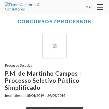
Menu
Acessar Área do Candidato:
CONCURSOS/PROCESSOS
ENTRAR
Processo Seletivo
Esqueci a senha
CADASTRO
P.M. de Martinho Campos -
Processo Seletivo Público
INÍCIO
Simplificado
QUEM SOMOS
Inscrições de
15/04/2019
a
29/04/2019
MISSÃO / VISÃO / VALORES