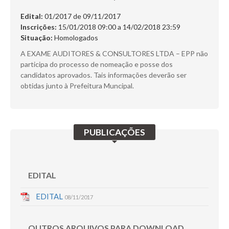
SERVIÇOS
Edital:
01/2017 de
09/11/2017
Inscrições:
15/01/2018 09:00 a 14/02/2018 23:59
DÚVIDAS
Situação:
Homologados
CERTIFICADO
A EXAME AUDITORES & CONSULTORES LTDA – EPP não
participa do processo de nomeação e posse dos
FALE CONOSCO
candidatos aprovados. Tais informações deverão ser
obtidas junto à Prefeitura Muncipal.
Busca:
PUBLICAÇÕES
BUSCAR
EDITAL
EDITAL
08/11/2017
OUTROS ARQUIVOS PARA DOWNLOAD