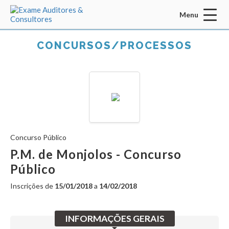
Menu
Acessar Área do Candidato:
CONCURSOS/PROCESSOS
ENTRAR
Concurso Público
Esqueci a senha
CADASTRO
P.M. de Monjolos - Concurso
Público
INÍCIO
Inscrições de
15/01/2018
a
14/02/2018
QUEM SOMOS
MISSÃO / VISÃO / VALORES
INFORMAÇÕES GERAIS