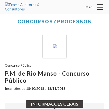
Menu
Acessar Área do Candidato:
CONCURSOS/PROCESSOS
ENTRAR
Concurso Público
Esqueci a senha
CADASTRO
P.M. de Rio Manso - Concurso
Público
INÍCIO
Inscrições de
18/10/2018
a
18/11/2018
QUEM SOMOS
MISSÃO / VISÃO / VALORES
INFORMAÇÕES GERAIS