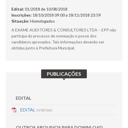
SERVIÇOS
Edital:
01/2018 de
10/08/2018
Inscrições:
18/10/2018 09:00 a 18/11/2018 23:59
DÚVIDAS
Situação:
Homologados
CERTIFICADO
A EXAME AUDITORES & CONSULTORES LTDA – EPP não
participa do processo de nomeação e posse dos
FALE CONOSCO
candidatos aprovados. Tais informações deverão ser
obtidas junto à Prefeitura Muncipal.
Busca:
PUBLICAÇÕES
BUSCAR
EDITAL
EDITAL
10/08/2018
OUTROS ARQUIVOS PARA DOWNLOAD