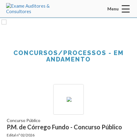
Menu
Acessar Área do Candidato:
CONCURSOS/PROCESSOS -
EM
ANDAMENTO
ENTRAR
Esqueci a senha
CADASTRO
INÍCIO
QUEM SOMOS
MISSÃO / VISÃO / VALORES
Concurso Público
P.M. de Córrego Fundo - Concurso Público
SERVIÇOS
Edital nº
02/2026