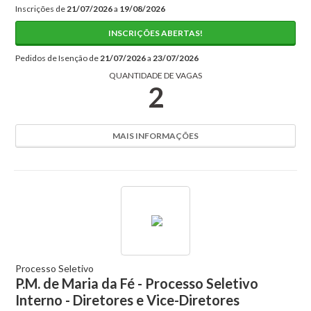
DÚVIDAS
Inscrições de
21/07/2026
a
19/08/2026
INSCRIÇÕES ABERTAS!
CERTIFICADO
Pedidos de Isenção de
21/07/2026
a
23/07/2026
FALE CONOSCO
QUANTIDADE DE VAGAS
2
Concursos/Processos:
INSCRIÇÕES ABERTAS
MAIS INFORMAÇÕES
EM ANDAMENTO
HOMOLOGADOS
ENCERRADOS
CANCELADOS
PREVISTOS
Processo Seletivo
P.M. de Maria da Fé - Processo Seletivo
SUSPENSOS
Interno - Diretores e Vice-Diretores